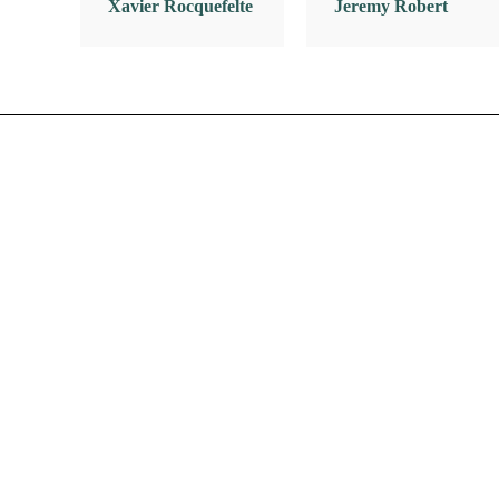
Xavier Rocquefelte
Jeremy Robert