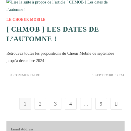
LE CHOEUR MOBILE
[ CHMOB ] LES DATES DE
L’AUTOMNE !
Retrouvez toutes les propositions du Chœur Mobile de septembre
jusqu'à décembre 2024 !
0 COMMENTAIRE
5 SEPTEMBRE 2024
1
2
3
4
…
9
Aller à l
Email Address