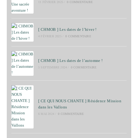
11 FÉVRIER 2025
/
0 COMMENTAIRE
[ CHMOB ] Les dates de l’hiver !
4 FÉVRIER 2025
/
0 COMMENTAIRE
[ CHMOB ] Les dates de l’automne !
5 SEPTEMBRE 2024
/
0 COMMENTAIRE
[ CE QUI NOUS CHANTE ] Résidence Mission
dans les Vallons
6 MAI 2024
/
0 COMMENTAIRE