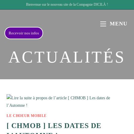
Skip
Bienvenue sur le nouveau site de la Compagnie DICILÀ !
to
content
MENU
Recevoir nos infos
ACTUALITÉS
LE CHOEUR MOBILE
[ CHMOB ] LES DATES DE