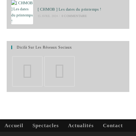
[ CHMOB ] Les dates du printemps !
15 AVRIL 2024
/
0 COMMENTAIRE
Dicilà Sur Les Réseaux Sociaux
S’ouvre
S’ouvre
dans
dans
un
un
nouvel
nouvel
onglet
onglet
Accueil
Spectacles
Actualités
Contact