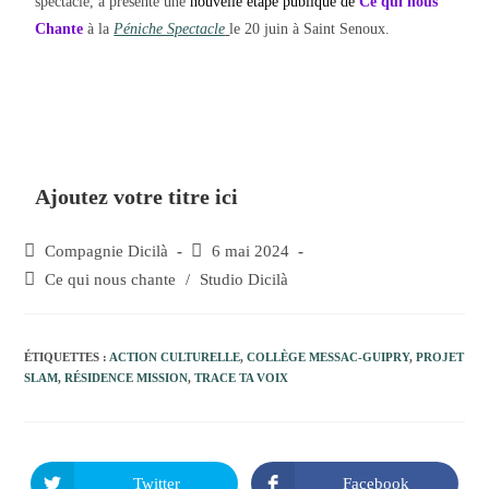
spectacle, a présenté une
nouvelle étape publique de
Ce qui nous
Chante
à la
Péniche Spectacle
le 20 juin à Saint Senoux.
Ajoutez votre titre ici
Compagnie Dicilà
6 mai 2024
Ce qui nous chante
/
Studio Dicilà
ÉTIQUETTES :
ACTION CULTURELLE
,
COLLÈGE MESSAC-GUIPRY
,
PROJET
SLAM
,
RÉSIDENCE MISSION
,
TRACE TA VOIX
Twitter
Facebook