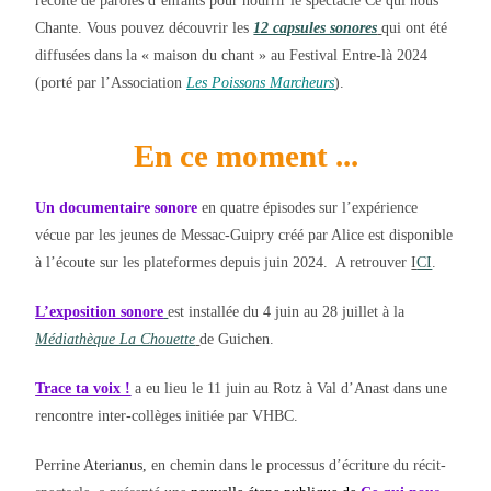
récolte de paroles d’enfants pour nourrir le spectacle Ce qui nous
Chante. Vous pouvez découvrir les
12 capsules sonores
qui ont été
diffusées dans la « maison du chant » au Festival Entre-là 2024
(porté par l’Association
Les Poissons Marcheurs
).
En ce moment ...
Un documentaire sonore
en quatre épisodes sur l’expérience
vécue par les jeunes de Messac-Guipry créé par Alice est disponible
à l’écoute sur les plateformes depuis juin 2024. A retrouver
I
CI
.
L’exposition sonore
est installée du 4 juin au 28 juillet à la
Médiathèque La Chouette
de Guichen.
Trace ta voix !
a eu lieu le 11 juin au Rotz à Val d’Anast dans une
rencontre inter-collèges initiée par VHBC.
Perrine
Aterianus,
en chemin dans le processus d’écriture du récit-