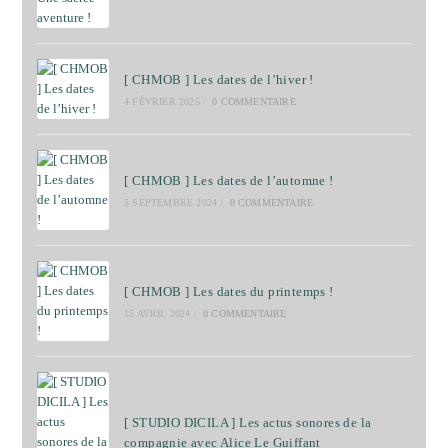
[ CHMOB ] Les dates de l’hiver !
4 FÉVRIER 2025
/
0 COMMENTAIRE
[ CHMOB ] Les dates de l’automne !
5 SEPTEMBRE 2024
/
0 COMMENTAIRE
[ CHMOB ] Les dates du printemps !
15 AVRIL 2024
/
0 COMMENTAIRE
[ STUDIO DICILA ] Les actus sonores de la
compagnie avec Alice Le Guiffant