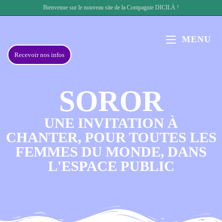
Bienvenue sur le nouveau site de la Compagnie DICILÀ !
MENU
Recevoir nos infos
SOROR
UNE INVITATION À
CHANTER, POUR TOUTES LES
FEMMES DU MONDE, DANS
L'ESPACE PUBLIC