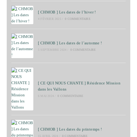
[ CHMOB ] Les dates de l’hiver !
4 FÉVRIER 2025
/
0 COMMENTAIRE
[ CHMOB ] Les dates de l’automne !
5 SEPTEMBRE 2024
/
0 COMMENTAIRE
[ CE QUI NOUS CHANTE ] Résidence Mission
dans les Vallons
6 MAI 2024
/
0 COMMENTAIRE
[ CHMOB ] Les dates du printemps !
15 AVRIL 2024
/
0 COMMENTAIRE