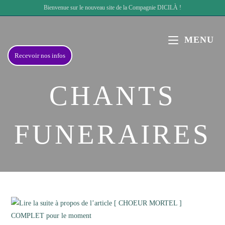
Skip
Bienvenue sur le nouveau site de la Compagnie DICILÀ !
to
content
MENU
Recevoir nos infos
CHANTS
FUNERAIRES