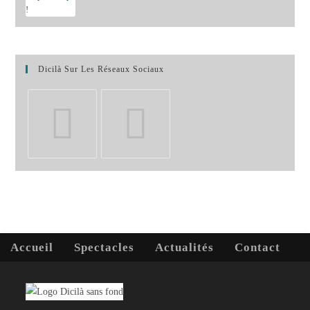
Dicilà Sur Les Réseaux Sociaux
S’ouvre
S’ouvre
dans
dans
un
un
nouvel
nouvel
onglet
onglet
Accueil
Spectacles
Actualités
Contact