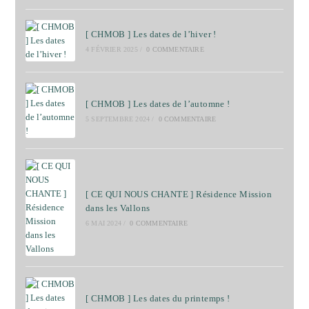
[ CHMOB ] Les dates de l’hiver !
4 FÉVRIER 2025
/
0 COMMENTAIRE
[ CHMOB ] Les dates de l’automne !
5 SEPTEMBRE 2024
/
0 COMMENTAIRE
[ CE QUI NOUS CHANTE ] Résidence Mission
dans les Vallons
6 MAI 2024
/
0 COMMENTAIRE
[ CHMOB ] Les dates du printemps !