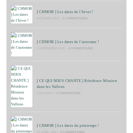
[ CHMOB ] Les dates de l’hiver !
4 FÉVRIER 2025
/
0 COMMENTAIRE
[ CHMOB ] Les dates de l’automne !
5 SEPTEMBRE 2024
/
0 COMMENTAIRE
[ CE QUI NOUS CHANTE ] Résidence Mission
dans les Vallons
6 MAI 2024
/
0 COMMENTAIRE
[ CHMOB ] Les dates du printemps !
15 AVRIL 2024
/
0 COMMENTAIRE