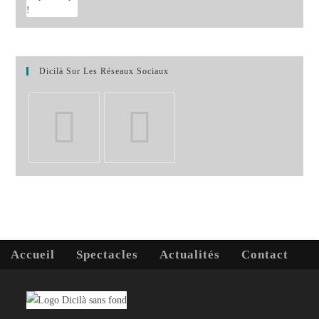
Dicilà Sur Les Réseaux Sociaux
S’ouvre
S’ouvre
dans
dans
un
un
nouvel
nouvel
onglet
onglet
Accueil
Spectacles
Actualités
Contact