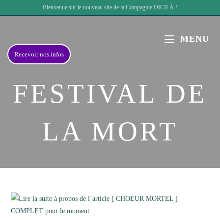
Skip
Bienvenue sur le nouveau site de la Compagnie DICILÀ !
to
content
MENU
Recevoir nos infos
FESTIVAL DE
LA MORT