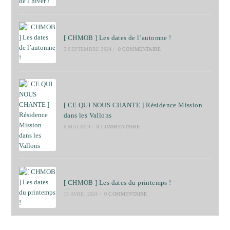
[ CHMOB ] Les dates de l’automne !
5 SEPTEMBRE 2024
/
0 COMMENTAIRE
[ CE QUI NOUS CHANTE ] Résidence Mission
dans les Vallons
6 MAI 2024
/
0 COMMENTAIRE
[ CHMOB ] Les dates du printemps !
15 AVRIL 2024
/
0 COMMENTAIRE