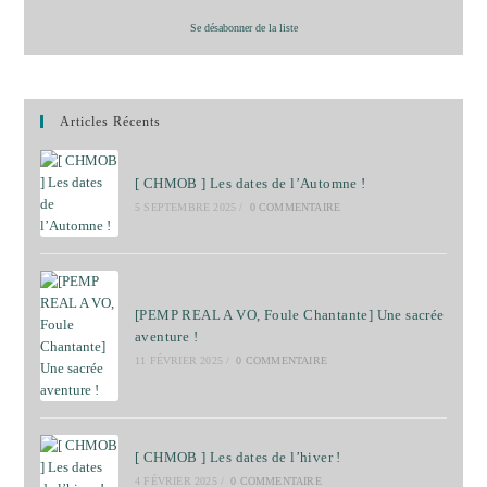
Se désabonner de la liste
Articles Récents
[ CHMOB ] Les dates de l’Automne !
5 SEPTEMBRE 2025
/
0 COMMENTAIRE
[PEMP REAL A VO, Foule Chantante] Une sacrée
aventure !
11 FÉVRIER 2025
/
0 COMMENTAIRE
[ CHMOB ] Les dates de l’hiver !
4 FÉVRIER 2025
/
0 COMMENTAIRE