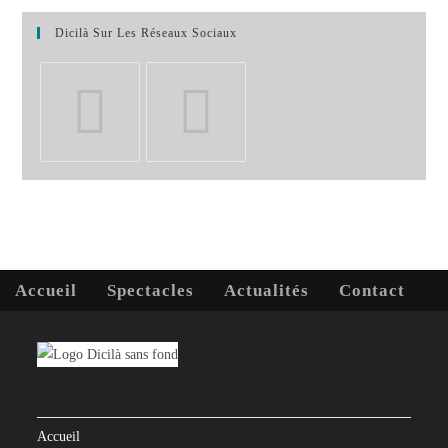
Dicilà Sur Les Réseaux Sociaux
S’ouvre
S’ouvre
dans
dans
un
un
nouvel
nouvel
onglet
onglet
Accueil
Spectacles
Actualités
Contact
Accueil