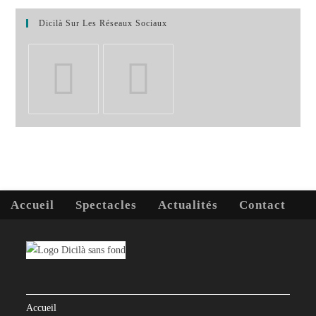
Dicilà Sur Les Réseaux Sociaux
S’ouvre
S’ouvre
dans
dans
un
un
nouvel
nouvel
onglet
onglet
Accueil
Spectacles
Actualités
Contact
Accueil