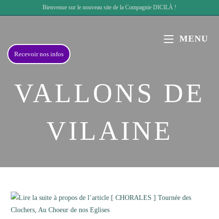
Skip
Bienvenue sur le nouveau site de la Compagnie DICILÀ !
to
content
MENU
Recevoir nos infos
VALLONS DE
VILAINE