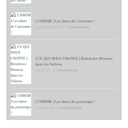
[ CHMOB ] Les dates de l’automne !
5 SEPTEMBRE 2024
/
0 COMMENTAIRE
[ CE QUI NOUS CHANTE ] Résidence Mission
dans les Vallons
6 MAI 2024
/
0 COMMENTAIRE
[ CHMOB ] Les dates du printemps !
15 AVRIL 2024
/
0 COMMENTAIRE