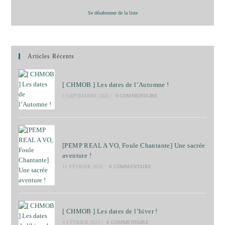
Se désabonner de la liste
Articles Récents
[ CHMOB ] Les dates de l’Automne !
5 SEPTEMBRE 2025
/
0 COMMENTAIRE
[PEMP REAL A VO, Foule Chantante] Une sacrée
aventure !
11 FÉVRIER 2025
/
0 COMMENTAIRE
[ CHMOB ] Les dates de l’hiver !
4 FÉVRIER 2025
/
0 COMMENTAIRE