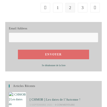
1
2
3
Go to the previous page
Aller à l
Email Address
Se désabonner de la liste
Articles Récents
[ CHMOB ] Les dates de l’Automne !
5 SEPTEMBRE 2025
/
0 COMMENTAIRE