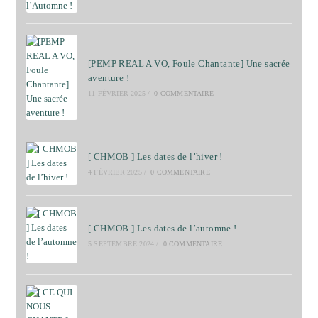
[PEMP REAL A VO, Foule Chantante] Une sacrée
aventure !
11 FÉVRIER 2025
/
0 COMMENTAIRE
[ CHMOB ] Les dates de l’hiver !
4 FÉVRIER 2025
/
0 COMMENTAIRE
[ CHMOB ] Les dates de l’automne !
5 SEPTEMBRE 2024
/
0 COMMENTAIRE