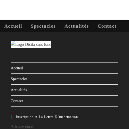
un
un
nouvel
nouvel
onglet
onglet
Accueil
Spectacles
Actualités
Contact
Accueil
Spectacles
Actualités
Contact
Inscription À La Lettre D’information
Adresse email