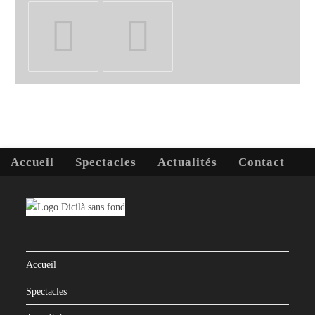
S’ouvre
S’ouvre
dans
dans
un
un
nouvel
nouvel
onglet
onglet
Accueil
Spectacles
Actualités
Contact
Accueil
Spectacles