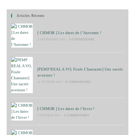
Articles Récents
[ CHMOB ] Les dates de l’Automne !
5 SEPTEMBRE 2025
/
0 COMMENTAIRE
[PEMP REAL A VO, Foule Chantante] Une sacrée
aventure !
11 FÉVRIER 2025
/
0 COMMENTAIRE
[ CHMOB ] Les dates de l’hiver !
4 FÉVRIER 2025
/
0 COMMENTAIRE