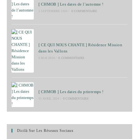
[ CHMOB ] Les dates de l’automne !
5 SEPTEMBRE 2024
/
0 COMMENTAIRE
[ CE QUI NOUS CHANTE ] Résidence Mission
dans les Vallons
6 MAI 2024
/
0 COMMENTAIRE
[ CHMOB ] Les dates du printemps !
15 AVRIL 2024
/
0 COMMENTAIRE
Dicilà Sur Les Réseaux Sociaux